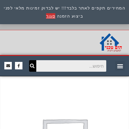
המחירים תקפים לאתר בלבד!!! יש לבדוק זמינות מלאי לפני
כתובת : היוזמים 9 אור יהודה שירות לקוחות 054-
ביצוע הזמנה
סגור
8945722