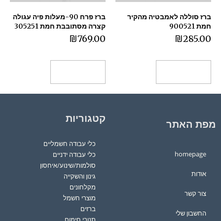
ברז סוללה לאמבטיה מהקיר
ברז פרח 90-מעלות פיה עגולה
חמת 900521
קצרה מסתובבת חמת 305251
₪
769.00
₪
285.00
הוספה לסל
הוספה לסל
קטגוריות
מפת האתר
כלי עבודה חשמליים
homepage
כלי עבודה ידניים
סולמות/שינוע/איחסון
אודות
גינון והשקייה
מקלחונים
צור קשר
מוצרי חשמל
ברזים
החשבון שלי
תנורי חימום