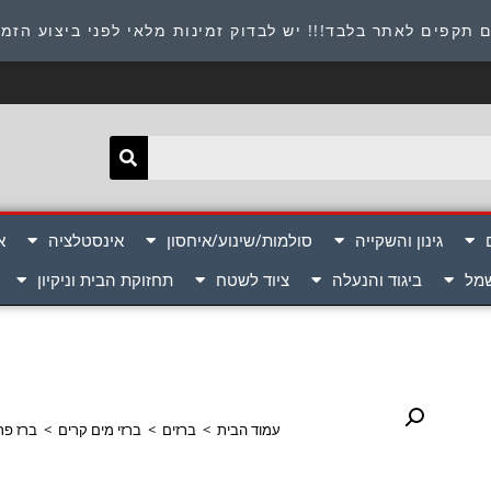
תובת : היוזמים 9 אור יהודה שירות לקוחות 054-8945722
 תקפים לאתר בלבד!!! יש לבדוק זמינות מלאי לפני ביצוע הזמ
גינון והשקייה
סולמות/שינוע/איחסון
אינסטלציה
א
שמל
ביגוד והנעלה
ציוד לשטח
תחזוקת הבית וניקיון
עמוד הבית
>
ברזים
>
ברזי מים קרים
>
ברז פרח 