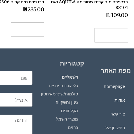
ברז פרח מים קרים שחור מט AQUILA דגם
ברז פרח מים קרים 309306 ‏חמת
88101
₪
235.00
₪
109.00
הוספה לסל
הוספה לסל
קטגוריות
מפת האתר
כלי עבודה חשמליים
כלי עבודה ידניים
homepage
סולמות/שינוע/איחסון
אודות
גינון והשקייה
מקלחונים
צור קשר
מוצרי חשמל
ברזים
החשבון שלי