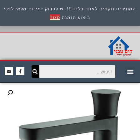
המחירים תקפים לאתר בלבד!!! יש לבדוק זמינות מלאי לפני
כתובת : היוזמים 9 אור יהודה שירות לקוחות 054-
ביצוע הזמנה
סגור
8945722