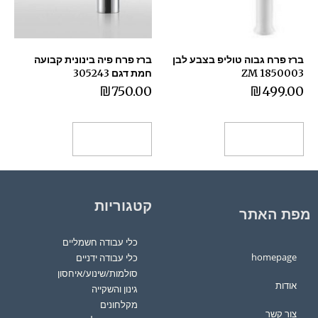
ברז פרח גבוה טוליפ בצבע לבן
ברז פרח פיה בינונית קבועה
1850003 ZM
חמת דגם 305243
₪
750.00
₪
499.00
הוספה לסל
הוספה לסל
קטגוריות
מפת האתר
כלי עבודה חשמליים
homepage
כלי עבודה ידניים
סולמות/שינוע/איחסון
אודות
גינון והשקייה
מקלחונים
צור קשר