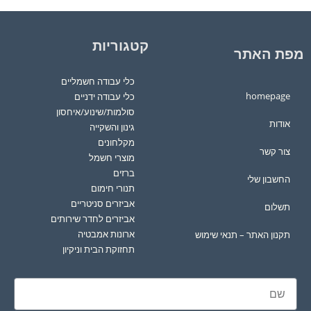
קטגוריות
מפת האתר
כלי עבודה חשמליים
homepage
כלי עבודה ידניים
סולמות/שינוע/איחסון
אודות
גינון והשקייה
מקלחונים
צור קשר
מוצרי חשמל
ברזים
החשבון שלי
תנורי חימום
אביזרים סניטריים
תשלום
אביזרים לחדר שירותים
ארונות אמבטיה
תקנון האתר – תנאי שימוש
תחזוקת הבית וניקיון