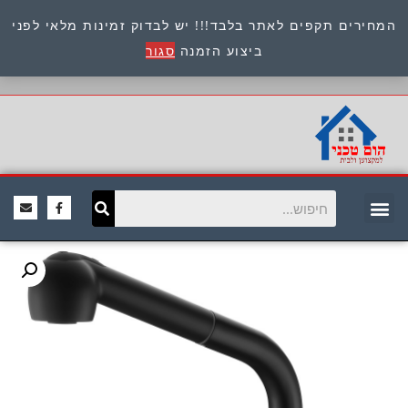
המחירים תקפים לאתר בלבד!!! יש לבדוק זמינות מלאי לפני
כתובת : היוזמים 9 אור יהודה שירות לקוחות 054-
ביצוע הזמנה
סגור
8945722