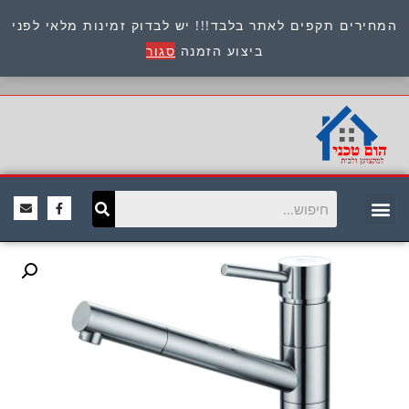
המחירים תקפים לאתר בלבד!!! יש לבדוק זמינות מלאי לפני
כתובת : היוזמים 9 אור יהודה שירות לקוחות 054-
ביצוע הזמנה
סגור
8945722