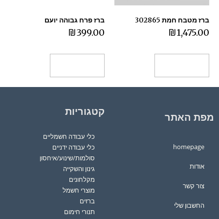
ברז מטבח חמת 302865
ברז פרח גבוהה יועם
₪
399.00
₪
1,475.00
הוספה לסל
הוספה לסל
קטגוריות
מפת האתר
כלי עבודה חשמליים
homepage
כלי עבודה ידניים
סולמות/שינוע/איחסון
אודות
גינון והשקייה
מקלחונים
צור קשר
מוצרי חשמל
ברזים
החשבון שלי
תנורי חימום