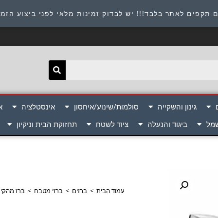
תובת : היוזמים 9 אור יהודה שירות לקוחות 054-8945722
 תקפים לאתר בלבד!!! יש לבדוק זמינות מלאי לפני ביצוע הזמ
גינון והשקייה
סולמות/שינוע/איחסון
אינסטלציה
א
שמל
ביגוד והנעלה
ציוד לשטח
תחזוקת הבית וניקיון
עמוד הבית
>
ברזים
>
ברזי מטבח
>
ברז מהקיר ע