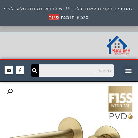
המחירים תקפים לאתר בלבד!!! יש לבדוק זמינות מלאי לפני
כתובת : היוזמים 9 אור יהודה שירות לקוחות 054-
ביצוע הזמנה
סגור
8945722