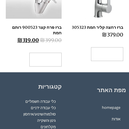
ברז רחצה קליר חמת 305323
ברז פרח קצר 900523 רותם
‏חמת
₪
379.00
₪
319.00
₪
399.00
הוספה לסל
הוספה לסל
קטגוריות
מפת האתר
כלי עבודה חשמליים
homepage
כלי עבודה ידניים
סולמות/שינוע/איחסון
אודות
גינון והשקייה
מקלחונים