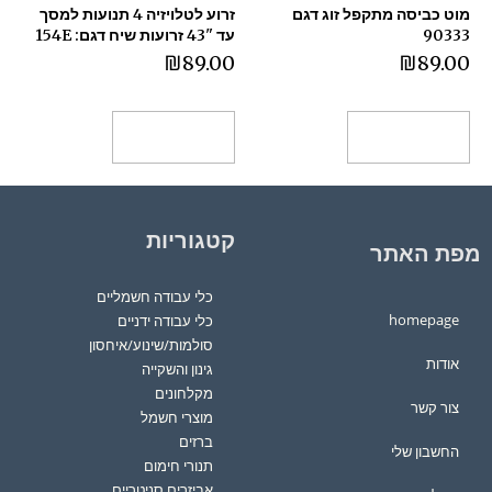
מוט כביסה מתקפל זוג דגם
זרוע לטלויזיה 4 תנועות למסך
90333
‏עד "43 זרועות שיח דגם: 154E
₪
89.00
₪
89.00
הוספה לסל
הוספה לסל
קטגוריות
מפת האתר
כלי עבודה חשמליים
homepage
כלי עבודה ידניים
סולמות/שינוע/איחסון
אודות
גינון והשקייה
מקלחונים
צור קשר
מוצרי חשמל
ברזים
החשבון שלי
תנורי חימום
אביזרים סניטריים