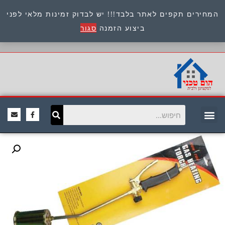
המחירים תקפים לאתר בלבד!!! יש לבדוק זמינות מלאי לפני
כתובת : היוזמים 9 אור יהודה שירות לקוחות 054-
ביצוע הזמנה
סגור
8945722