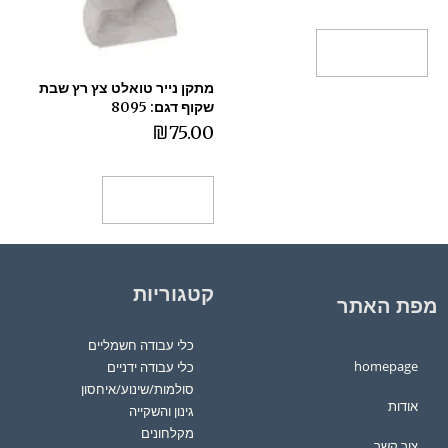
הוספה לסל
מתקן נייר טואלט צץ רץ שבת
שקוף דגם: 8095
₪
75.00
הוספה לסל
קטגוריות
מפת האתר
כלי עבודה חשמליים
homepage
כלי עבודה ידניים
סולמות/שינוע/איחסון
אודות
גינון והשקייה
מקלחונים
צור קשר