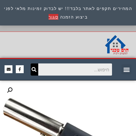
המחירים תקפים לאתר בלבד!!! יש לבדוק זמינות מלאי לפני
כתובת : היוזמים 9 אור יהודה שירות לקוחות 054-
ביצוע הזמנה
סגור
8945722