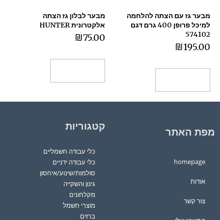
מבער גז עם הצתה להלחמה
מבער לבלון גז הצתה
למיכל פרופן 400 גרם דגם
אלקטרונית HUNTER
574102
₪
75.00
₪
195.00
הוספה לסל
הוספה לסל
קטגוריות
מפת האתר
כלי עבודה חשמליים
homepage
כלי עבודה ידניים
סולמות/שינוע/איחסון
אודות
גינון והשקייה
מקלחונים
צור קשר
מוצרי חשמל
ברזים