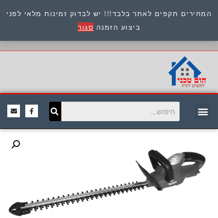
המחירים תקפים לאתר בלבד!!! יש לבדוק זמינות מלאי לפני
כתובת : היוזמים 9 אור יהודה שירות לקוחות 054-
ביצוע הזמנה
סגור
8945722