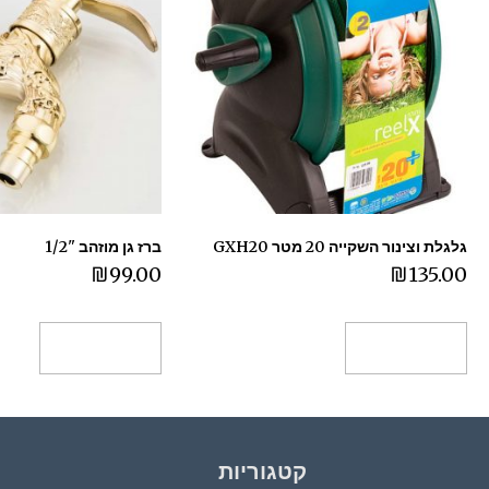
גלגלת וצינור השקייה 20 מטר GXH20
ברז גן מוזהב "1/2
₪
99.00
₪
135.00
הוספה לסל
הוספה לסל
קטגוריות