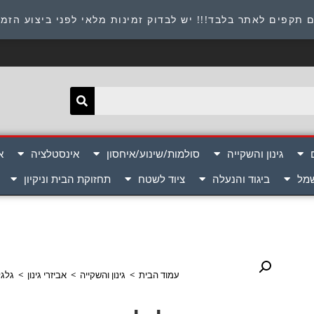
תובת : היוזמים 9 אור יהודה שירות לקוחות 054-8945722
 תקפים לאתר בלבד!!! יש לבדוק זמינות מלאי לפני ביצוע הזמ
גינון והשקייה
סולמות/שינוע/איחסון
אינסטלציה
א
שמל
ביגוד והנעלה
ציוד לשטח
תחזוקת הבית וניקיון
עמוד הבית
>
גינון והשקייה
>
אביזרי גינון
>
גלגל