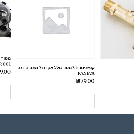
001 HUNTER
קפיצינור 7.5מטר כולל אקדח 7 מצבים דגם
9.00
K7.5EVA
₪
79.00
הו
הוספה לסל