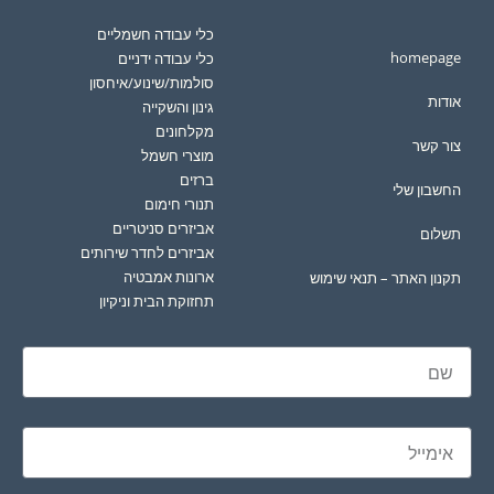
כלי עבודה חשמליים
homepage
כלי עבודה ידניים
סולמות/שינוע/איחסון
אודות
גינון והשקייה
מקלחונים
צור קשר
מוצרי חשמל
ברזים
החשבון שלי
תנורי חימום
אביזרים סניטריים
תשלום
אביזרים לחדר שירותים
ארונות אמבטיה
תקנון האתר – תנאי שימוש
תחזוקת הבית וניקיון