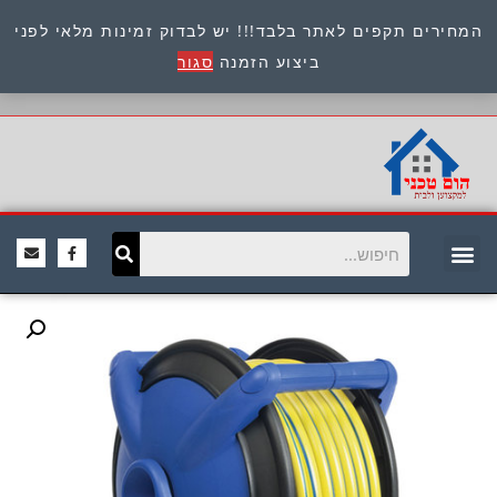
המחירים תקפים לאתר בלבד!!! יש לבדוק זמינות מלאי לפני
כתובת : היוזמים 9 אור יהודה שירות לקוחות 054-
ביצוע הזמנה
סגור
8945722