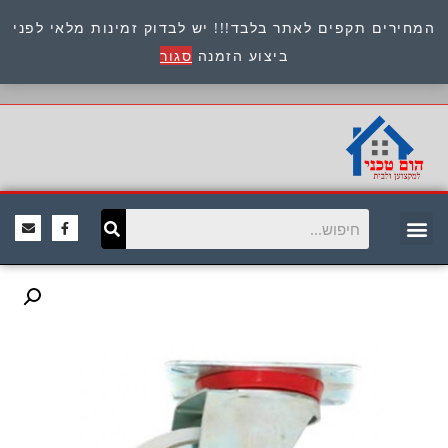
המחירים תקפים לאתר בלבד!!! יש לבדוק זמינות מלאי לפני
כתובת : היוזמים 9 אור יהודה שירות לקוחות 054-
ביצוע הזמנה
סגור
8945722