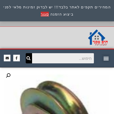
המחירים תקפים לאתר בלבד!!! יש לבדוק זמינות מלאי לפני
כתובת : היוזמים 9 אור יהודה שירות לקוחות 054-
ביצוע הזמנה
סגור
8945722