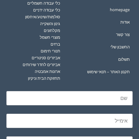
כלי עבודה חשמליים
homepage
כלי עבודה ידניים
סולמות/שינוע/איחסון
אודות
גינון והשקייה
מקלחונים
צור קשר
מוצרי חשמל
ברזים
החשבון שלי
תנורי חימום
אביזרים סניטריים
תשלום
אביזרים לחדר שירותים
ארונות אמבטיה
תקנון האתר – תנאי שימוש
תחזוקת הבית וניקיון