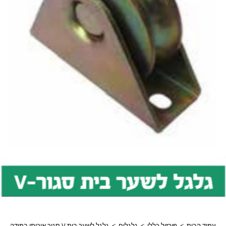
עמוד הבית
>
פירזול כללי
>
גלגלים
>
גלגל לשער בית V סגור איכותי במידה 90 מ"מ דגם 91064