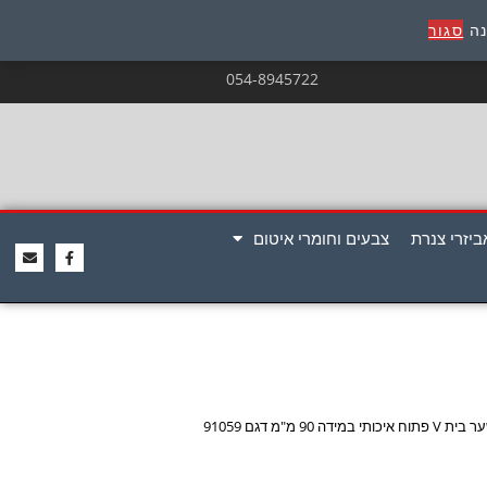
נה
סגור
054-8945722
ביזרי צנרת
צבעים וחומרי איטום
י במידה 90 מ"מ דגם 91059