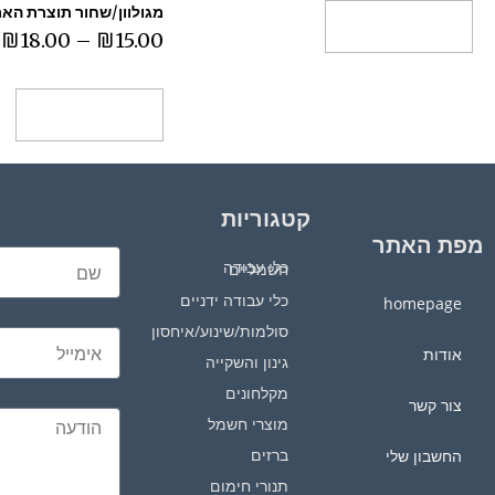
מגולוון/שחור תוצרת הארץ דגם
בחר אפשרויות
₪
18.00
–
₪
15.00
בחר אפשרויות
קטגוריות
מפת האתר
כלי עבודה חשמליים
כלי עבודה ידניים
homepage
סולמות/שינוע/איחסון
אודות
גינון והשקייה
מקלחונים
צור קשר
מוצרי חשמל
ברזים
החשבון שלי
תנורי חימום