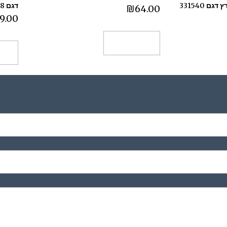
 331540
דגם 1058
₪
64.00
9.00
הוספה לסל
הו