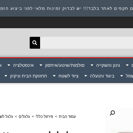
תובת : היוזמים 9 אור יהודה שירות לקוחות 054-8945722
 תקפים לאתר בלבד!!! יש לבדוק זמינות מלאי לפני ביצוע הזמ
גינון והשקייה
סולמות/שינוע/איחסון
אינסטלציה
א
שמל
ביגוד והנעלה
ציוד לשטח
תחזוקת הבית וניקיון
עמוד הבית
>
פירזול כללי
>
גלגלים
>
גלגל לשער בית V פתוח איכות