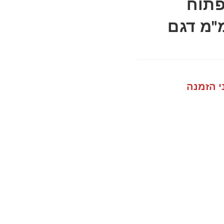
ל לשער בית V פתוח
תי במידה 90 מ"מ דגם
י הזמנה