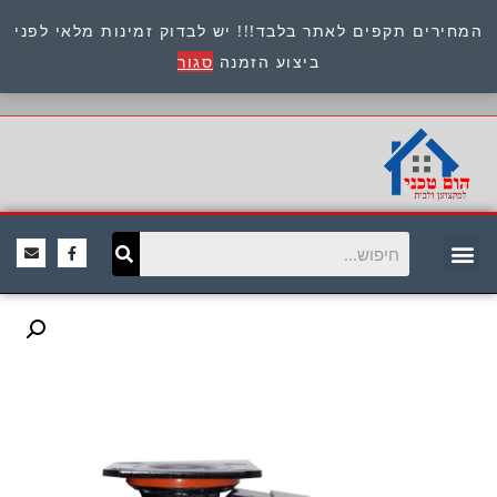
המחירים תקפים לאתר בלבד!!! יש לבדוק זמינות מלאי לפני
כתובת : היוזמים 9 אור יהודה שירות לקוחות 054-
ביצוע הזמנה
סגור
8945722