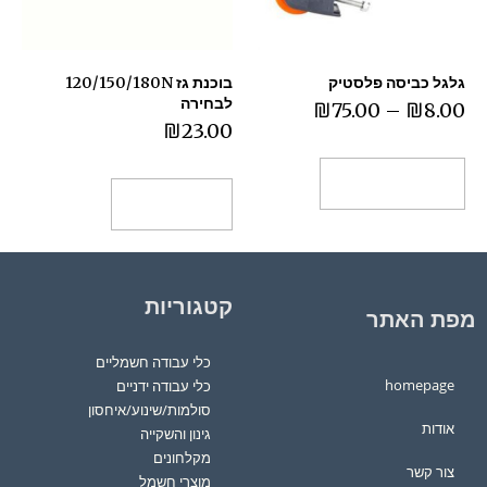
גלגל כביסה פלסטיק
בוכנת גז 120/150/180N
לבחירה
₪
75.00
–
₪
8.00
₪
23.00
בחר אפשרויות
הוספה לסל
קטגוריות
מפת האתר
כלי עבודה חשמליים
homepage
כלי עבודה ידניים
סולמות/שינוע/איחסון
אודות
גינון והשקייה
מקלחונים
צור קשר
מוצרי חשמל