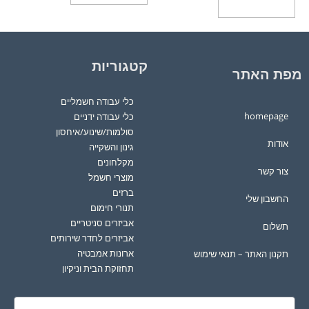
הוספה לסל
קטגוריות
מפת האתר
כלי עבודה חשמליים
homepage
כלי עבודה ידניים
סולמות/שינוע/איחסון
אודות
גינון והשקייה
מקלחונים
צור קשר
מוצרי חשמל
ברזים
החשבון שלי
תנורי חימום
אביזרים סניטריים
תשלום
אביזרים לחדר שירותים
ארונות אמבטיה
תקנון האתר – תנאי שימוש
תחזוקת הבית וניקיון