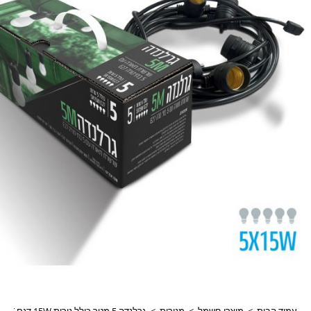
עמוד הבית
>
מוצרי חשמל
>
מנורות
>
גרלנדה 5 מטר כולל נורות 15W דגם OM-G5M-5X15W-BT