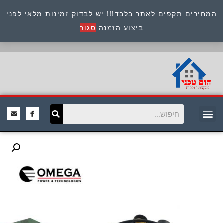
המחירים תקפים לאתר בלבד!!! יש לבדוק זמינות מלאי לפני
כתובת : היוזמים 9 אור יהודה שירות לקוחות 054-
ביצוע הזמנה
סגור
8945722