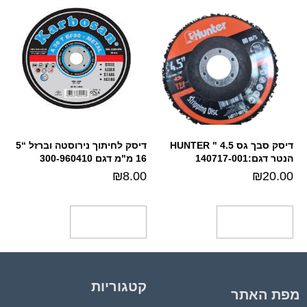
דיסק סבך גס 4.5 " HUNTER
דיסק לחיתוך נירוסטה וברזל “5
הנטר דגם:140717-001
16 מ"מ דגם 300-960410
₪
8.00
₪
20.00
הוספה לסל
הוספה לסל
קטגוריות
מפת האתר