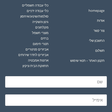
כלי עבודה חשמליים
homepage
כלי עבודה ידניים
סולמות/שינוע/איחסון
אודות
גינון והשקייה
מקלחונים
צור קשר
מוצרי חשמל
ברזים
החשבון שלי
תנורי חימום
אביזרים סניטריים
תשלום
אביזרים לחדר שירותים
ארונות אמבטיה
תקנון האתר – תנאי שימוש
תחזוקת הבית וניקיון