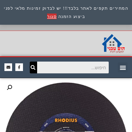
המחירים תקפים לאתר בלבד!!! יש לבדוק זמינות מלאי לפני
כתובת : היוזמים 9 אור יהודה שירות לקוחות 054-
ביצוע הזמנה
סגור
8945722