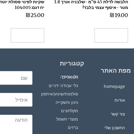
הלבשה לדלת 45 ס"מ -שלבניה אורך 1.8
מטר -איסוף עצמי בלבד!
יח דגם:104005
₪
25.00
₪
19.00
הוספה לסל
הוספה לסל
קטגוריות
מפת האתר
כלי עבודה חשמליים
כלי עבודה ידניים
homepage
סולמות/שינוע/איחסון
אודות
גינון והשקייה
מקלחונים
צור קשר
מוצרי חשמל
ברזים
החשבון שלי