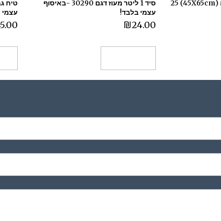
שקיות לפינוי פסולת יוטה (45X65cm) 25
סיד 1 ליטר מעוז דגם 30290 -באיסוף
עצמי בלבד!
עצמי
5.00
₪
24.00
הוספה לסל
הו