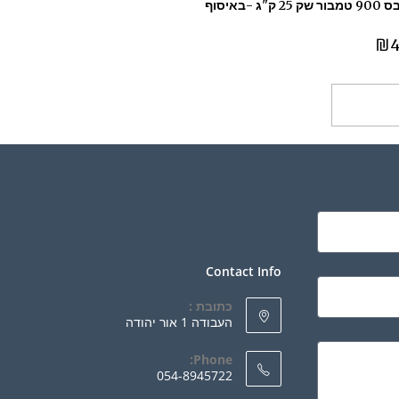
טיח גבס 900 טמבור שק 25 ק"ג -באיסוף
₪
4
ספה לסל
Contact Info
כתובת :
העבודה 1 אור יהודה
Phone:
054-8945722