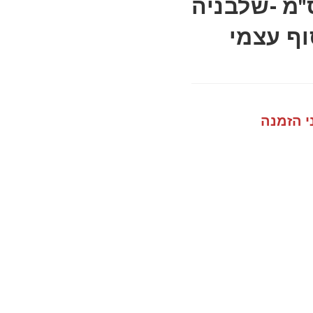
שה לדלת 60 ס"מ -שלבניה
-איסוף עצמי
י הזמנה