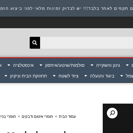
תובת : היוזמים 9 אור יהודה שירות לקוחות 054-8945722
 תקפים לאתר בלבד!!! יש לבדוק זמינות מלאי לפני ביצוע הזמ
גינון והשקייה
סולמות/שינוע/איחסון
אינסטלציה
א
שמל
ביגוד והנעלה
ציוד לשטח
תחזוקת הבית וניקיון
עמוד הבית
>
חומרי איטום ודבקים
>
חומרי בניין