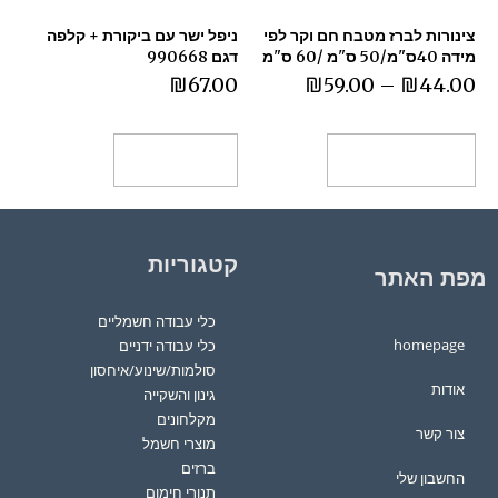
צינורות לברז מטבח חם וקר לפי
ניפל ישר עם ביקורת + קלפה
מידה 40ס"מ/50 ס"מ /60 ס"מ
דגם 990668
₪
67.00
₪
59.00
–
₪
44.00
בחר אפשרויות
הוספה לסל
קטגוריות
מפת האתר
כלי עבודה חשמליים
homepage
כלי עבודה ידניים
סולמות/שינוע/איחסון
אודות
גינון והשקייה
מקלחונים
צור קשר
מוצרי חשמל
ברזים
החשבון שלי
תנורי חימום