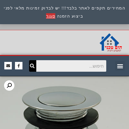
המחירים תקפים לאתר בלבד!!! יש לבדוק זמינות מלאי לפני
כתובת : היוזמים 9 אור יהודה שירות לקוחות 054-
ביצוע הזמנה
סגור
8945722