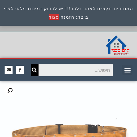
המחירים תקפים לאתר בלבד!!! יש לבדוק זמינות מלאי לפני
כתובת : היוזמים 9 אור יהודה שירות לקוחות 054-
ביצוע הזמנה
סגור
8945722