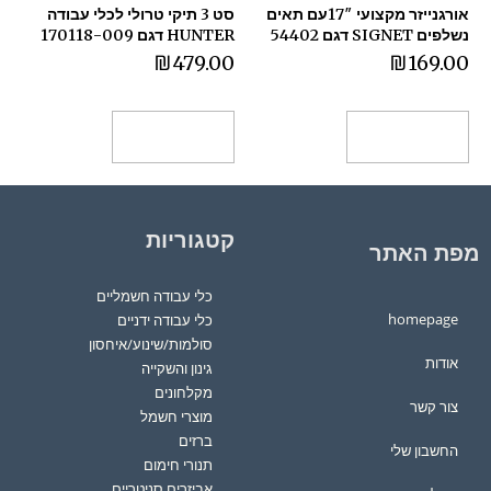
אורגנייזר מקצועי 17″עם תאים
סט 3 תיקי טרולי לכלי עבודה
נשלפים SIGNET דגם 54402
HUNTER דגם 170118-009
₪
479.00
₪
169.00
הוספה לסל
הוספה לסל
קטגוריות
מפת האתר
כלי עבודה חשמליים
homepage
כלי עבודה ידניים
סולמות/שינוע/איחסון
אודות
גינון והשקייה
מקלחונים
צור קשר
מוצרי חשמל
ברזים
החשבון שלי
תנורי חימום
אביזרים סניטריים