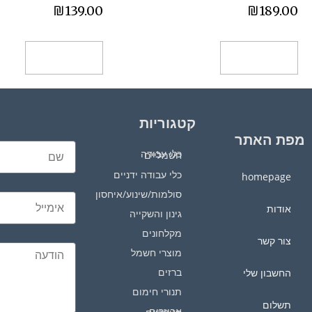
₪
139.00
₪
189.00
הוספה לסל
הוספה לסל
קטגוריות
מפת האתר
כלי עבודה חשמליים
כלי עבודה ידניים
homepage
סולמות/שינוע/איחסון
אודות
גינון והשקייה
מקלחונים
צור קשר
מוצרי חשמל
ברזים
החשבון שלי
תנורי חימום
תשלום