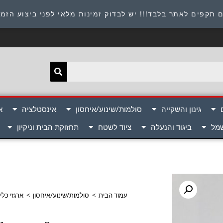
תובת : היוזמים 9 אור יהודה שירות לקוחות 054-8945722
 תקפים לאתר בלבד!!! יש לבדוק זמינות מלאי לפני ביצוע הזמ
גינון והשקייה
סולמות/שינוע/איחסון
אינסטלציה
א
שמל
ביגוד והנעלה
ציוד לשטח
תחזוקת הבית וניקיון
עמוד הבית
>
סולמות/שינוע/איחסון
>
ארגזי כלים