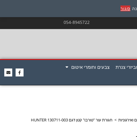
נה
סגור
054-8945722
ביזרי צנרת
צבעים וחומרי איטום
 ואירגוניות
>
חגורת עור "טורבו" קטן דגם 130711-003 HUNTER