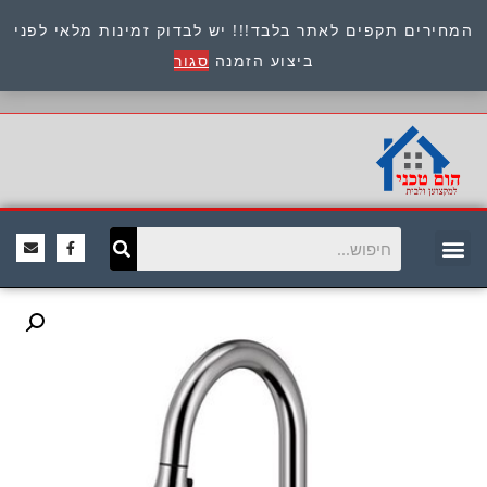
המחירים תקפים לאתר בלבד!!! יש לבדוק זמינות מלאי לפני
כתובת : היוזמים 9 אור יהודה שירות לקוחות 054-
ביצוע הזמנה
סגור
8945722