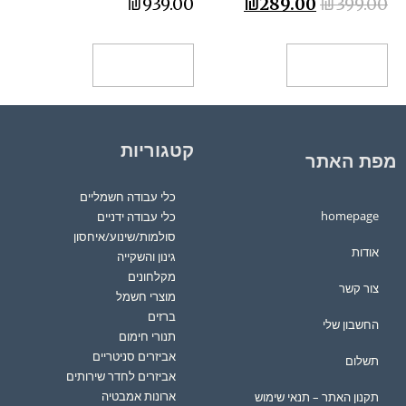
₪
939.00
₪
289.00
₪
399.00
הוספה לסל
הוספה לסל
קטגוריות
מפת האתר
כלי עבודה חשמליים
homepage
כלי עבודה ידניים
סולמות/שינוע/איחסון
אודות
גינון והשקייה
מקלחונים
צור קשר
מוצרי חשמל
ברזים
החשבון שלי
תנורי חימום
אביזרים סניטריים
תשלום
אביזרים לחדר שירותים
ארונות אמבטיה
תקנון האתר – תנאי שימוש