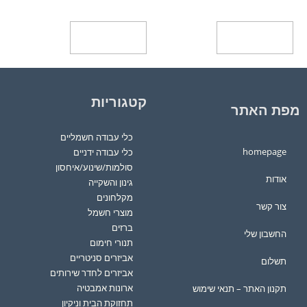
הוספה לסל
הוספה לסל
קטגוריות
מפת האתר
כלי עבודה חשמליים
homepage
כלי עבודה ידניים
סולמות/שינוע/איחסון
אודות
גינון והשקייה
מקלחונים
צור קשר
מוצרי חשמל
ברזים
החשבון שלי
תנורי חימום
אביזרים סניטריים
תשלום
אביזרים לחדר שירותים
ארונות אמבטיה
תקנון האתר – תנאי שימוש
תחזוקת הבית וניקיון