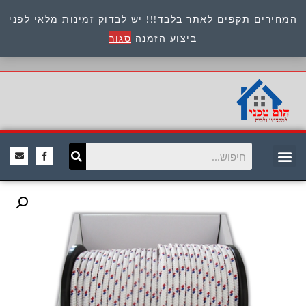
המחירים תקפים לאתר בלבד!!! יש לבדוק זמינות מלאי לפני
כתובת : היוזמים 9 אור יהודה שירות לקוחות 054-
ביצוע הזמנה
סגור
8945722