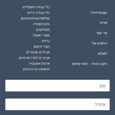
כלי עבודה חשמליים
homepage
כלי עבודה ידניים
סולמות/שינוע/איחסון
אודות
גינון והשקייה
מקלחונים
צור קשר
מוצרי חשמל
ברזים
החשבון שלי
תנורי חימום
אביזרים סניטריים
תשלום
אביזרים לחדר שירותים
ארונות אמבטיה
תקנון האתר – תנאי שימוש
תחזוקת הבית וניקיון