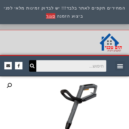
המחירים תקפים לאתר בלבד!!! יש לבדוק זמינות מלאי לפני
כתובת : היוזמים 9 אור יהודה שירות לקוחות 054-
ביצוע הזמנה
סגור
8945722