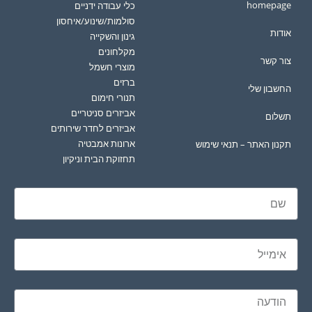
homepage
כלי עבודה ידניים
סולמות/שינוע/איחסון
אודות
גינון והשקייה
מקלחונים
צור קשר
מוצרי חשמל
ברזים
החשבון שלי
תנורי חימום
אביזרים סניטריים
תשלום
אביזרים לחדר שירותים
ארונות אמבטיה
תקנון האתר – תנאי שימוש
תחזוקת הבית וניקיון