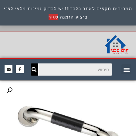
המחירים תקפים לאתר בלבד!!! יש לבדוק זמינות מלאי לפני
כתובת : היוזמים 9 אור יהודה שירות לקוחות 054-
ביצוע הזמנה
סגור
8945722