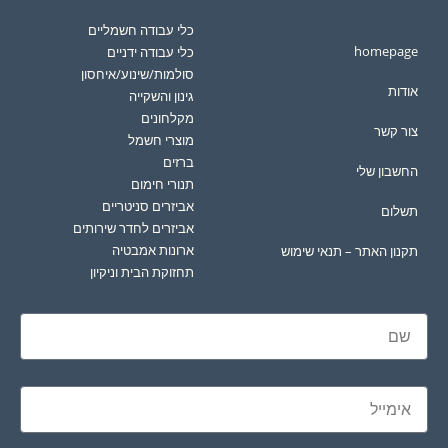
כלי עבודה חשמליים
homepage
כלי עבודה ידניים
סולמות/שינוע/איחסון
אודות
גינון והשקייה
מקלחונים
צור קשר
מוצרי חשמל
ברזים
החשבון שלי
תנורי חימום
אביזרים סניטריים
תשלום
אביזרים לחדר שירותים
ארונות אמבטיה
תקנון האתר – תנאי שימוש
תחזוקת הבית וניקיון