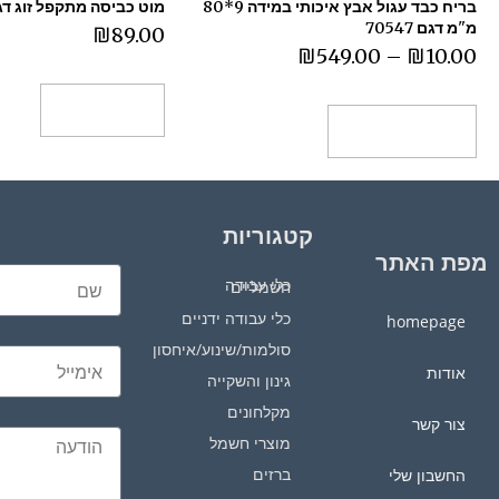
בריח כבד עגול אבץ איכותי במידה 9*80
מוט כביסה מתקפל זוג דגם 333
מ"מ דגם 70547
₪
89.00
₪
549.00
–
₪
10.00
הוספה לסל
בחר אפשרויות
קטגוריות
מפת האתר
כלי עבודה חשמליים
כלי עבודה ידניים
homepage
סולמות/שינוע/איחסון
אודות
גינון והשקייה
מקלחונים
צור קשר
מוצרי חשמל
ברזים
החשבון שלי