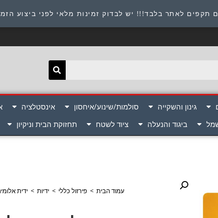
תובת : היוזמים 9 אור יהודה שירות לקוחות 054-8945722
 תקפים לאתר בלבד!!! יש לבדוק זמינות מלאי לפני ביצוע הזמ
גינון והשקייה
סולמות/שינוע/איחסון
אינסטלציה
א
שמל
ביגוד והנעלה
ציוד לשטח
תחזוקת הבית וניקיון
עמוד הבית
>
פירזול כללי
>
ידיות
>
ידית אלומיני