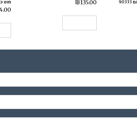
₪
135.00
90
מוט כבי
4.00
הוספה לסל
הו