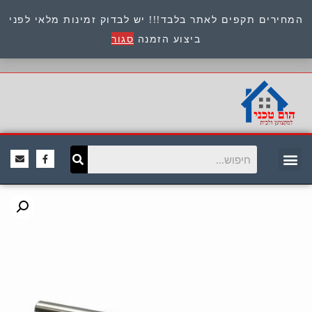
המחירים תקפים לאתר בלבד!!! יש לבדוק זמינות מלאי לפני
כתובת : היוזמים 9 אור יהודה שירות לקוחות 054-
ביצוע הזמנה
סגור
8945722