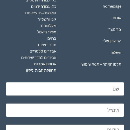
homepage
כלי עבודה ידניים
סולמות/שינוע/איחסון
אודות
גינון והשקייה
מקלחונים
צור קשר
מוצרי חשמל
ברזים
החשבון שלי
תנורי חימום
אביזרים סניטריים
תשלום
אביזרים לחדר שירותים
ארונות אמבטיה
תקנון האתר – תנאי שימוש
תחזוקת הבית וניקיון