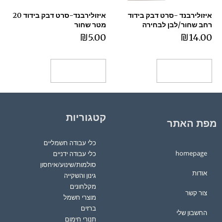
איזולירבנד -סרט דבק בידוד
איזולירבנד-סרט דבק בידוד 20
רחב שחור/לבן לבחירה
מטר שחור
₪
5.00
₪
14.00
הוספה לסל
הוספה לסל
קטגוריות
מפת האתר
כלי עבודה חשמליים
homepage
כלי עבודה ידניים
סולמות/שינוע/איחסון
אודות
גינון והשקייה
מקלחונים
צור קשר
מוצרי חשמל
ברזים
החשבון שלי
תנורי חימום