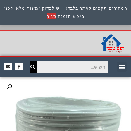
המחירים תקפים לאתר בלבד!!! יש לבדוק זמינות מלאי לפני
כתובת : היוזמים 9 אור יהודה שירות לקוחות 054-
ביצוע הזמנה
סגור
8945722