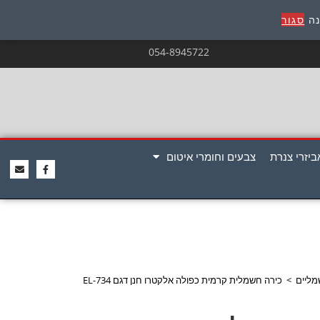
נה
סגור
054-8945722
ביזרי צנרת
צבעים וחומרי איטום
מליים
>
כירה חשמלית קרמית כפולה אלקטרו חנן דגם EL-734