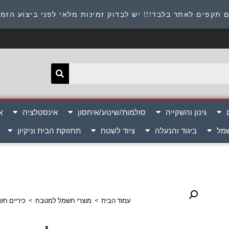
תובת : היוזמים 9 אור יהודה שירות לקוחות 054-8945722
 תקפים לאתר בלבד!!! יש לבדוק זמינות מלאי לפני ביצוע הזמ
גינון והשקייה
סולמות/שינוע/איחסון
אינסטלציה
א
שמל
ביגוד והנעלה
ציוד לשטח
תחזוקת הבית וניקיון
עמוד הבית
>
מוצרי חשמל למטבח
>
כיריים חש