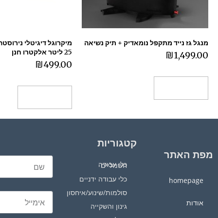
מנגל גז נייד מתקפל נומאדיק + תיק נשיאה
מיקרוגל דיגיטלי נירוסטה
25 ליטר אלקטרו חנן
₪
1,499.00
₪
499.00
הוספה לסל
הוספה לסל
קטגוריות
מפת האתר
כלי עבודה חשמליים
כלי עבודה ידניים
homepage
סולמות/שינוע/איחסון
אודות
גינון והשקייה