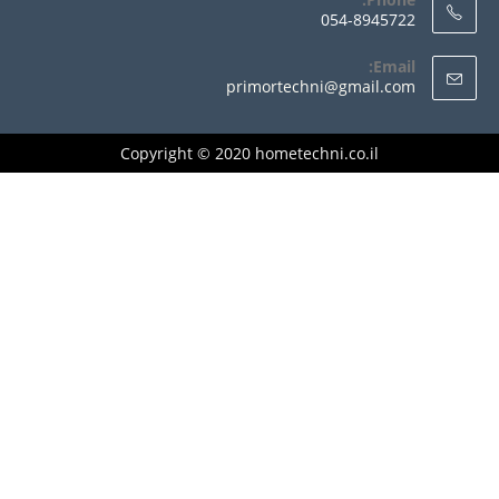
054-8945722
Email:
primortechni@gmail.com
Copyright © 2020 hometechni.co.il