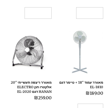
וספה לסל
הוספה לסל
מאוורר עמוד "18 + טיימר דגם
מאוורר ריצפה תעשייתי "20
EL-
אלקטרו חנן ELECTRO
HANAN דגם EL-2020
₪
189
₪
259.00