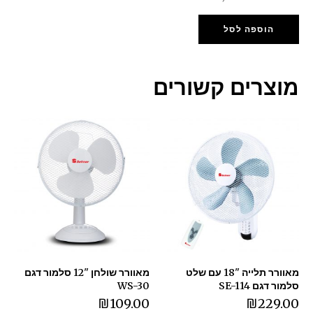
הוספה לסל
צרים קשורים
מאוורר תלייה "18 עם שלט
מאוורר שולחן "12 סלמור דגם
דגם SE-114
WS-30
₪
109.00
₪
229