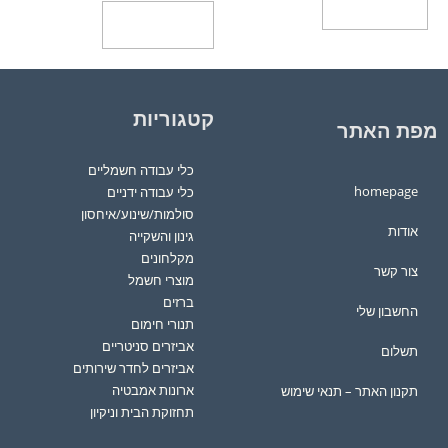
ידע נוסף
הוספה לסל
קטגוריות
 האתר
כלי עבודה חשמליים
homepa
כלי עבודה ידניים
סולמות/שינוע/איחסון
ות
גינון והשקייה
מקלחונים
 קשר
מוצרי חשמל
ברזים
בון שלי
תנורי חימום
אביזרים סניטריים
לום
אביזרים לחדר שירותים
ארונות אמבטיה
ון האתר – תנאי שימוש
תחזוקת הבית וניקיון