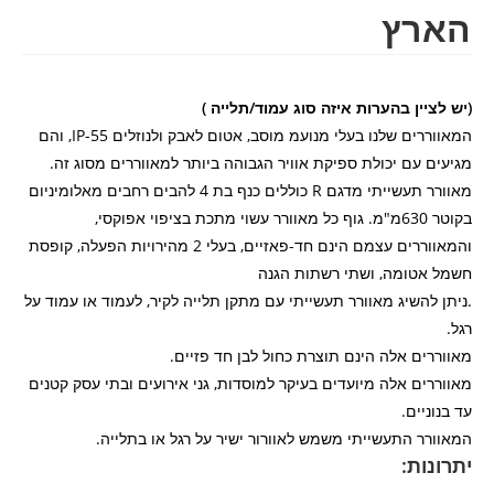
רץ
לציין בהערות איזה סוג עמוד/תלייה )
המאווררים שלנו בעלי מנועמ מוסב, אטום לאבק ולנוזלים IP-55, והם
ים עם יכולת ספיקת אוויר הגבוהה ביותר למאווררים מסוג זה.
מאוורר תעשייתי מדגם R כוללים כנף בת 4 להבים רחבים מאלומיניום
בקוטר 630מ"מ. גוף כל מאוורר עשוי מתכת בציפוי אפוקסי,
והמאווררים עצמם הינם חד-פאזיים, בעלי 2 מהירויות הפעלה, קופסת
 אטומה, ושתי רשתות הגנה
ן להשיג מאוורר תעשייתי עם מתקן תלייה לקיר, לעמוד או עמוד על
ררים אלה הינם תוצרת כחול לבן חד פזיים.
ררים אלה מיועדים בעיקר למוסדות, גני אירועים ובתי עסק קטנים
וניים.
ורר התעשייתי משמש לאוורור ישיר על רגל או בתלייה.
ונות: