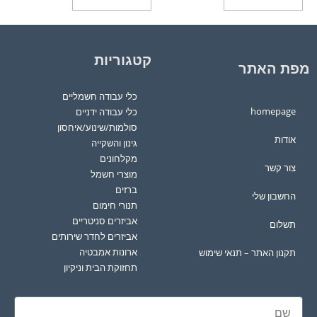
קטגוריות
מפת האתר
כלי עבודה חשמליים
homepage
כלי עבודה ידניים
סולמות/שינוע/איחסון
אודות
גינון והשקייה
מקלחונים
צור קשר
מוצרי חשמל
ברזים
החשבון שלי
תנורי חימום
אביזרים סניטריים
תשלום
אביזרים לחדר שירותים
ארונות אמבטיה
תקנון האתר – תנאי שימוש
תחזוקת הבית וניקיון