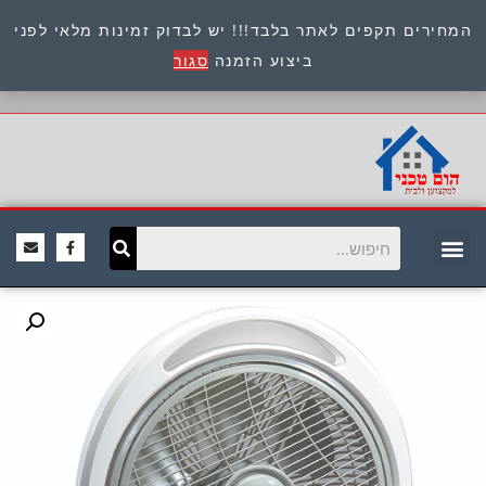
המחירים תקפים לאתר בלבד!!! יש לבדוק זמינות מלאי לפני
כתובת : היוזמים 9 אור יהודה שירות לקוחות 054-
ביצוע הזמנה
סגור
8945722