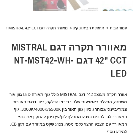
עמוד הבית
>
תחזוקת הבית וניקיון
>
מאוורר תקרה דגם MISTRAL 42" CCT דגם NT-MST42-WH-LED
מאוורר תקרה דגם MISTRAL
42" CCT דגם NT-MST42-WH-
LED
אוורר תקרה מעוצב 42" דגם MISTRAL כולל גוף תאורה LED גוון אור
משתנה, הפעלה באמצעות שלט : כיבוי והדלקה, כיוון דרגת האוורור
(נמוך/ביינוני/גבוהה), כיוון גוון האור בין 3000K/4000K/6500K, גוף
המאוורר לבן להבים בצבע מתחלף לבן/עץ ניתן להתקין את כנפי
המאוורר עם הצבע הרצוי כלפי מטה, מנוע שקט במיוחד עם תקן CB.
למידע נוסף