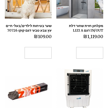
מקלחון חזית שחור דלת
שער בטיחות לילדים/בעלי חיים
IN/OUT דגם LIZI A
עץ צבע טבעי דגם קוקו 70726
₪
109.00
₪
1,119.00
הוספה לסל
הוספה לסל