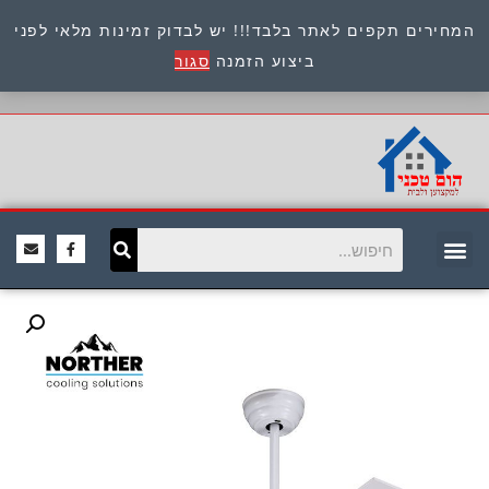
המחירים תקפים לאתר בלבד!!! יש לבדוק זמינות מלאי לפני
כתובת : היוזמים 9 אור יהודה שירות לקוחות 054-
ביצוע הזמנה
סגור
8945722