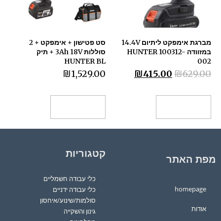
מברגת אימפקט ליתיום 14.4V
סט פטישון + אימפקט + 2
במזוודה HUNTER 100312-
סוללותּּ 3Ah 18V + תיק
HUNTER BL
002
₪
1,529.00
₪
415.00
₪
629.00
הוספה לסל
הוספה לסל
קטגוריות
מפת האתר
כלי עבודה חשמליים
homepage
כלי עבודה ידניים
סולמות/שינוע/איחסון
אודות
גינון והשקייה