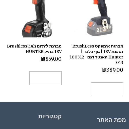
מברגת אימפקט BrushLess
מברגת ליתיום Brushless 3Ah
נטענת 18V | גוף בלבד |
18V בתיק HUNTER
Hunter האנטר דגם 100312-
₪
859.00
013
₪
389.00
הוספה לסל
הוספה לסל
קטגוריות
מפת האתר