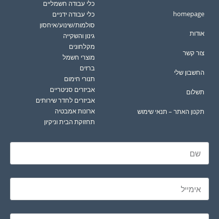
כלי עבודה חשמליים
homepage
כלי עבודה ידניים
סולמות/שינוע/איחסון
אודות
גינון והשקייה
מקלחונים
צור קשר
מוצרי חשמל
ברזים
החשבון שלי
תנורי חימום
אביזרים סניטריים
תשלום
אביזרים לחדר שירותים
ארונות אמבטיה
תקנון האתר – תנאי שימוש
תחזוקת הבית וניקיון