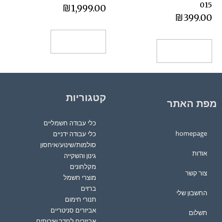
015
₪
1,999.00
₪
399.00
הוספה לסל
הוספה לסל
קטגוריות
מפת האתר
כלי עבודה חשמליים
homepage
כלי עבודה ידניים
סולמות/שינוע/איחסון
אודות
גינון והשקייה
מקלחונים
צור קשר
מוצרי חשמל
ברזים
החשבון שלי
תנורי חימום
אביזרים סניטריים
תשלום
אביזרים לחדר שירותים