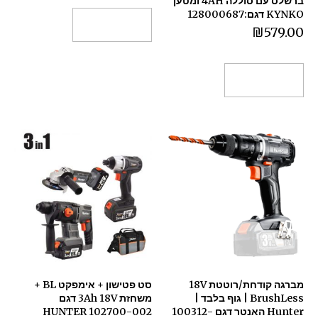
ברשלס עם סוללה 4AH ומטען
KYNKO דגם:128000687
הוספה לסל
₪
579.00
הוספה לסל
מברגה קודחת/רוטטת 18V
סט פטישון + אימפקט BL +
BrushLess | גוף בלבד |
משחזת 3Ah 18V דגם
Hunter האנטר דגם 100312-
102700-002 HUNTER