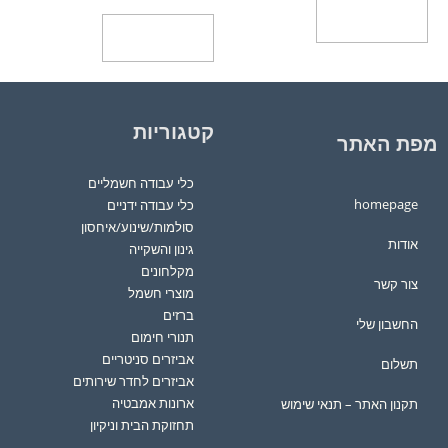
הוספה לסל
הוספה לסל
קטגוריות
מפת האתר
כלי עבודה חשמליים
homepage
כלי עבודה ידניים
סולמות/שינוע/איחסון
אודות
גינון והשקייה
מקלחונים
צור קשר
מוצרי חשמל
ברזים
החשבון שלי
תנורי חימום
אביזרים סניטריים
תשלום
אביזרים לחדר שירותים
ארונות אמבטיה
תקנון האתר – תנאי שימוש
תחזוקת הבית וניקיון