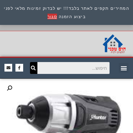
המחירים תקפים לאתר בלבד!!! יש לבדוק זמינות מלאי לפני
כתובת : היוזמים 9 אור יהודה שירות לקוחות 054-
ביצוע הזמנה
סגור
8945722