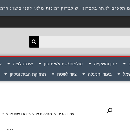
תובת : היוזמים 9 אור יהודה שירות לקוחות 054-8945722
 תקפים לאתר בלבד!!! יש לבדוק זמינות מלאי לפני ביצוע הזמ
גינון והשקייה
סולמות/שינוע/איחסון
אינסטלציה
א
שמל
ביגוד והנעלה
ציוד לשטח
תחזוקת הבית וניקיון
עמוד הבית
>
מחלקת צבע
>
מברשות צבע
>
מב