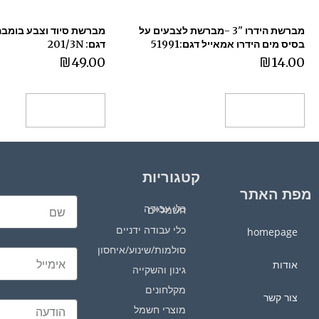
מברשת הידרו "3 -מברשת לצבעים על
בסיס מים הידרו אמאייל דגם:51991
דגם: 201/3N
₪
49.00
₪
14.00
הוספה לסל
הוספה לסל
קטגוריות
מפת האתר
כלי עבודה חשמליים
כלי עבודה ידניים
homepage
סולמות/שינוע/איחסון
אודות
גינון והשקייה
מקלחונים
צור קשר
מוצרי חשמל