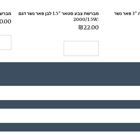
מברשת סיוד וצבע בומבה "3 פאר נשר
מברשת צבע סטאר "1.5 לבן פאר נשר דגם
מברשת צבע "2.5 
:2000/1.5W
0.00
₪
22.00
הו
הוספה לסל