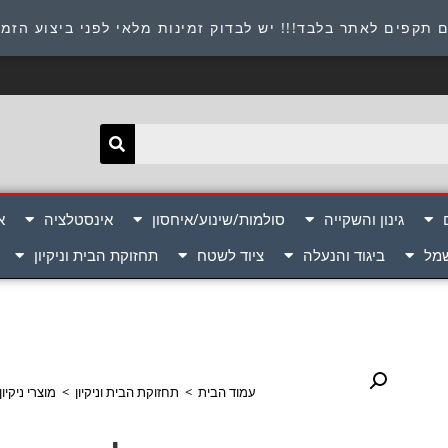
תובת : היוזמים 9 אור יהודה שירות לקוחות 054-8945722
 תקפים לאתר בלבד!!! יש לבדוק זמינות מלאי לפני ביצוע הזמ
גינון והשקייה
סולמות/שינוע/איחסון
אינסטלציה
א
שמל
ביגוד והנעלה
ציוד לשטח
תחזוקת הבית וניקיון
עמוד הבית
>
תחזוקת הבית וניקיון
>
מוצרי ניקיו