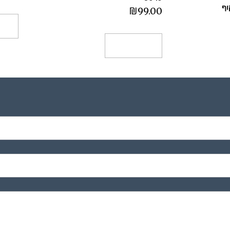
וף
₪
99.00
הו
הוספה לסל