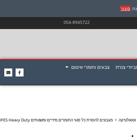
נה
סגור
054-8945722
ביזרי צנרת
צבעים וחומרי איטום
ן וטואלטיקה
>
מגבונים להסרת כל סוגי החומרים מידיים ומשטחים BIG WIPES Heavy Duty דגם:504