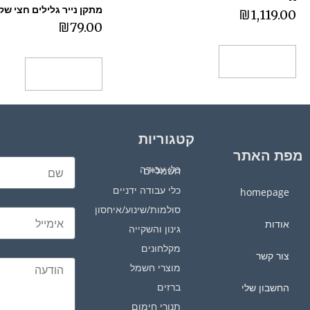
מתקן נייר גלילים חצי שק
₪
1,119.00
₪
79.00
הוספה לסל
הוספה לסל
קטגוריות
מפת האתר
כלי עבודה חשמליים
כלי עבודה ידניים
homepage
סולמות/שינוע/איחסון
אודות
גינון והשקייה
מקלחונים
צור קשר
מוצרי חשמל
ברזים
החשבון שלי
תנורי חימום