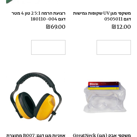
משקפי מגן UV שקופות גמישות
רצועת הרמה 5:1 2 טון 4 מטר
דגם 0505011
דגם 180110-004
₪
69.00
₪
12.00
הוספה לסל
הוספה לסל
משקפי אבק (מגן) GreatNeck
אוזניות מגן דגם: B007 מתוצרת