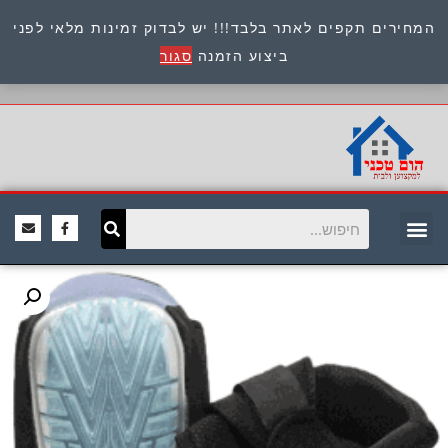
המחירים תקפים לאתר בלבד!!! יש לבדוק זמינות מלאי לפני
כתובת : היוזמים 9 אור יהודה שירות לקוחות 054-
ביצוע הזמנה
סגור
8945722