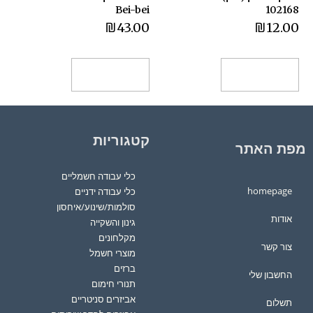
Bei-bei
102168
₪
43.00
₪
12.00
הוספה לסל
הוספה לסל
קטגוריות
מפת האתר
כלי עבודה חשמליים
homepage
כלי עבודה ידניים
סולמות/שינוע/איחסון
אודות
גינון והשקייה
מקלחונים
צור קשר
מוצרי חשמל
ברזים
החשבון שלי
תנורי חימום
אביזרים סניטריים
תשלום