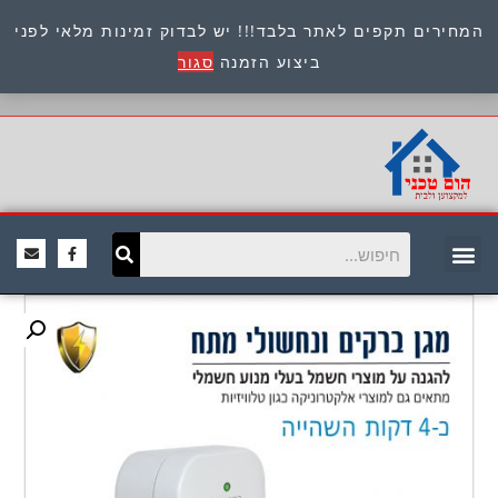
המחירים תקפים לאתר בלבד!!! יש לבדוק זמינות מלאי לפני
כתובת : היוזמים 9 אור יהודה שירות לקוחות 054-
ביצוע הזמנה
סגור
8945722