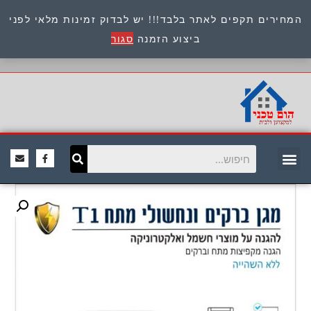
המחירים תקפים לאתר בלבד!!! יש לבדוק זמינות מלאי לפני
כתובת : היוזמים 9 אור יהודה שירות לקוחות 054-
ביצוע הזמנה
סגור
8945722