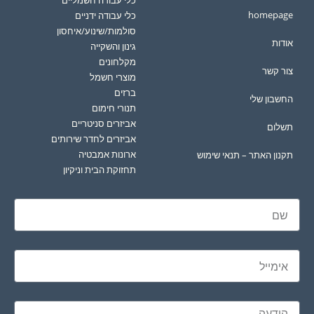
כלי עבודה חשמליים
homepage
כלי עבודה ידניים
סולמות/שינוע/איחסון
אודות
גינון והשקייה
מקלחונים
צור קשר
מוצרי חשמל
ברזים
החשבון שלי
תנורי חימום
אביזרים סניטריים
תשלום
אביזרים לחדר שירותים
ארונות אמבטיה
תקנון האתר – תנאי שימוש
תחזוקת הבית וניקיון