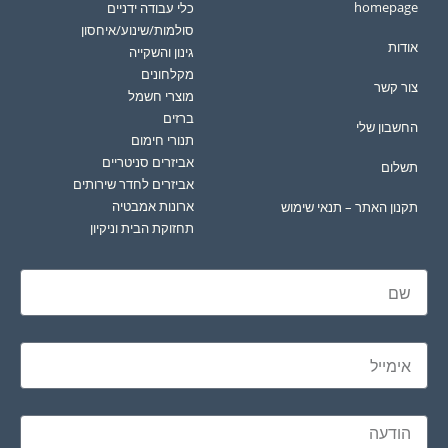
homepage
כלי עבודה ידניים
סולמות/שינוע/איחסון
אודות
גינון והשקייה
מקלחונים
צור קשר
מוצרי חשמל
ברזים
החשבון שלי
תנורי חימום
אביזרים סניטריים
תשלום
אביזרים לחדר שירותים
ארונות אמבטיה
תקנון האתר – תנאי שימוש
תחזוקת הבית וניקיון