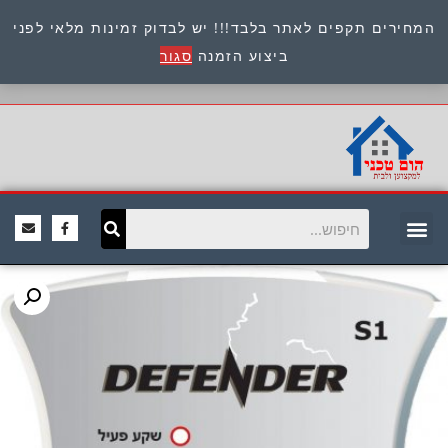
המחירים תקפים לאתר בלבד!!! יש לבדוק זמינות מלאי לפני
כתובת : היוזמים 9 אור יהודה שירות לקוחות 054-
ביצוע הזמנה
סגור
8945722