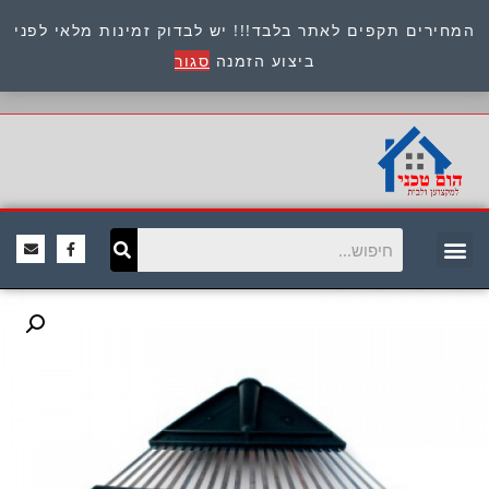
המחירים תקפים לאתר בלבד!!! יש לבדוק זמינות מלאי לפני
כתובת : היוזמים 9 אור יהודה שירות לקוחות 054-
ביצוע הזמנה
סגור
8945722