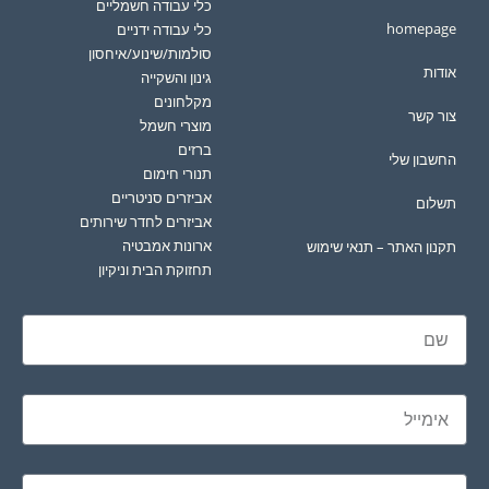
כלי עבודה חשמליים
homepage
כלי עבודה ידניים
סולמות/שינוע/איחסון
אודות
גינון והשקייה
מקלחונים
צור קשר
מוצרי חשמל
ברזים
החשבון שלי
תנורי חימום
אביזרים סניטריים
תשלום
אביזרים לחדר שירותים
ארונות אמבטיה
תקנון האתר – תנאי שימוש
תחזוקת הבית וניקיון