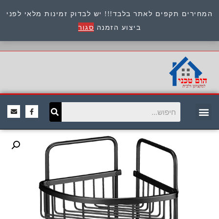
המחירים תקפים לאתר בלבד!!! יש לבדוק זמינות מלאי לפני
כתובת : היוזמים 9 אור יהודה שירות לקוחות 054-
ביצוע הזמנה
סגור
8945722