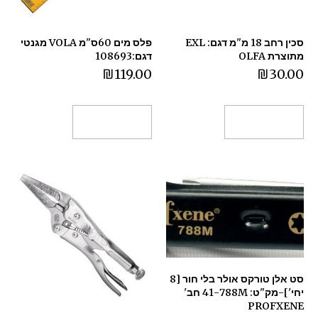
סכין רחב 18 מ"מ דגם: EXL
פלס מים 60ס"מ VOLA מגנטי
מתוצרת OLFA
דגם:108693
₪
119.00
₪
30.00
הוספה לסל
הוספה לסל
סט אלן טורקס אולר בלי חור [8
יחי']-מק"ט: 41-788M חב'
PROFXENE