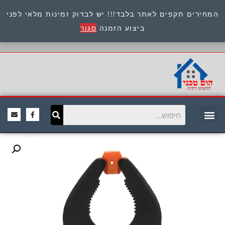
המחירים תקפים לאתר בלבד!!! יש לבדוק זמינות מלאי לפני
כתובת : היוזמים 9 אור יהודה שירות לקוחות 054-
ביצוע הזמנה
סגור
8945722