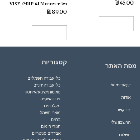
₪
45.00
פלייר פטנט VISE-GRIP 4LN
₪
89.00
הוספה לסל
הוספה לסל
קטגוריות
מפת האתר
כלי עבודה חשמליים
homepage
כלי עבודה ידניים
סולמות/שינוע/איחסון
אודות
גינון והשקייה
מקלחונים
צור קשר
מוצרי חשמל
ברזים
החשבון שלי
תנורי חימום
אביזרים סניטריים
תשלום
אביזרים לחדר שירותים