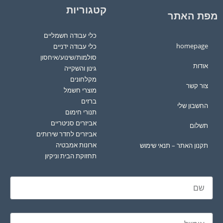
קטגוריות
מפת האתר
כלי עבודה חשמליים
homepage
כלי עבודה ידניים
סולמות/שינוע/איחסון
אודות
גינון והשקייה
מקלחונים
צור קשר
מוצרי חשמל
ברזים
החשבון שלי
תנורי חימום
אביזרים סניטריים
תשלום
אביזרים לחדר שירותים
ארונות אמבטיה
תקנון האתר – תנאי שימוש
תחזוקת הבית וניקיון