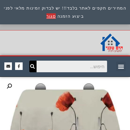
המחירים תקפים לאתר בלבד!!! יש לבדוק זמינות מלאי לפני
כתובת : היוזמים 9 אור יהודה שירות לקוחות 054-
ביצוע הזמנה
סגור
8945722