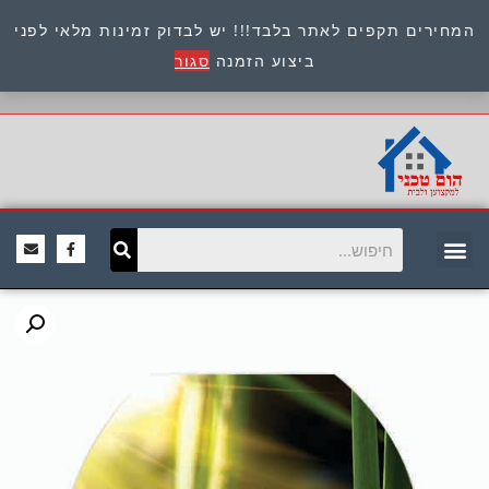
המחירים תקפים לאתר בלבד!!! יש לבדוק זמינות מלאי לפני
כתובת : היוזמים 9 אור יהודה שירות לקוחות 054-
ביצוע הזמנה
סגור
8945722