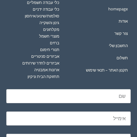
כלי עבודה חשמליים
homepage
כלי עבודה ידניים
סולמות/שינוע/איחסון
אודות
גינון והשקייה
מקלחונים
צור קשר
מוצרי חשמל
ברזים
החשבון שלי
תנורי חימום
אביזרים סניטריים
תשלום
אביזרים לחדר שירותים
ארונות אמבטיה
תקנון האתר – תנאי שימוש
תחזוקת הבית וניקיון